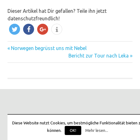
Dieser Artikel hat Dir gefallen? Teile ihn jetzt
datenschutzfreundlich!
tweet
share
share
info
Vorheriger
Norwegen begrüsst uns mit Nebel
Beitrags-
Beitrag:
Nächster
Bericht zur Tour nach Leka
Beitrag:
Navigation
Diese Website nutzt Cookies, um bestmögliche Funktionalität bieten 
können.
OK!
Mehr lesen...